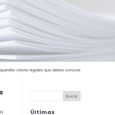
 querella: claves legales que debes conocer
s
Buscar
ro
Últimas