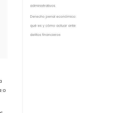
administrativos
Derecho penal económico:
qué es y cómo actuar ante
delitos financieros
a
a o
al