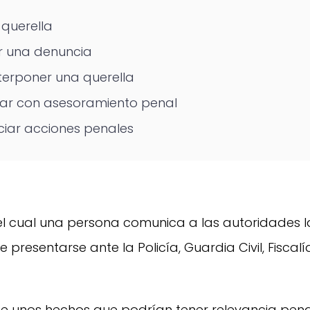
 querella
r una denuncia
terponer una querella
tar con asesoramiento penal
iciar acciones penales
el cual una persona comunica a las autoridades l
 presentarse ante la Policía, Guardia Civil, Fiscalí
 de unos hechos que podrían tener relevancia pen